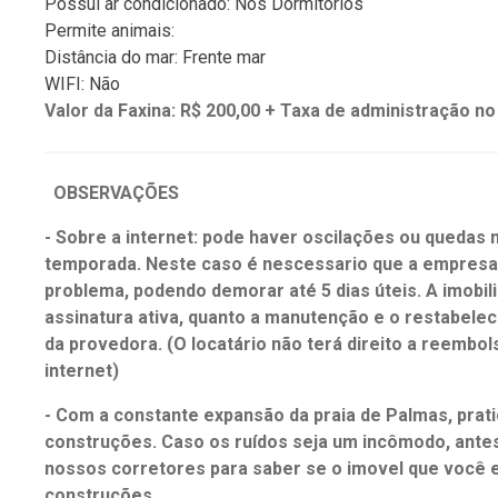
Possui ar condicionado: Nos Dormitórios
Permite animais:
Distância do mar: Frente mar
WIFI: Não
Valor da Faxina: R$ 200,00
+ Taxa de administração no 
OBSERVAÇÕES
- Sobre a internet: pode haver oscilações ou quedas n
temporada. Neste caso é nescessario que a empresa 
problema, podendo demorar até 5 dias úteis. A imobil
assinatura ativa, quanto a manutenção e o restabelec
da provedora. (O locatário não terá direito a reembol
internet)
- Com a constante expansão da praia de Palmas, pra
construções. Caso os ruídos seja um incômodo, antes
nossos corretores para saber se o imovel que você e
construções.