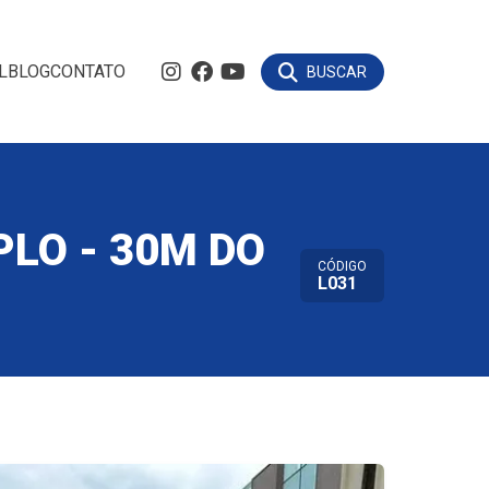
L
BLOG
CONTATO
BUSCAR
PLO - 30M DO
CÓDIGO
L031