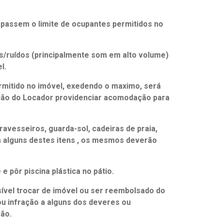
rapassem o limite de ocupantes permitidos no
os/ruídos (principalmente som em alto volume)
l.
mitido no imóvel, exedendo o maximo, será
ação do Locador providenciar acomodação para
ravesseiros, guarda-sol, cadeiras de praia,
a alguns destes itens , os mesmos deverão
e pôr piscina plástica no pátio.
ível trocar de imóvel ou ser reembolsado do
ou infração a alguns dos deveres ou
ão.