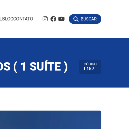
L
BLOG
CONTATO
BUSCAR
 ( 1 SUÍTE )
CÓDIGO
L157