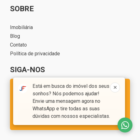
SOBRE
Imobiliária
Blog
Contato
Política de privacidade
SIGA-NOS
Está em busca do imóvel dos seus
Este site utiliza cookies, ao navegar você aceita
sonhos? Nós podemos ajudar!
a nossa
política de privacidade
Envie uma mensagem agora no
WhatsApp e tire todas as suas
OK
dúvidas com nossos especialistas.
Jean François Imóveis - CRECI 7035J
Desenvolvido com o
CIM IMOB