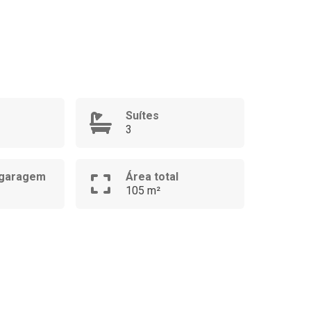
Suítes
3
 garagem
Área total
105 m²